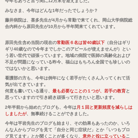
今年もあっと言う間に12月末を迎えました。
みなさま、今年はどんな1年だったでしょうか？
藤井病院は、喜多先生が4月から常勤で来てくれ、岡山大学病院総
合内科から原田先生が10月から半年間来てくれています。
原田先生含め当院の現在の
常勤医６名は皆40歳以下
（自分はギリ
ギリ40歳なので今年までしかこのアピールが使えませんが）とい
う若い世代で頑張っています。地域の病院で医師の高齢化および
不足が問題になっている昨今、福山はもちろん全国でも珍しいの
ではないかと思います。
看護部の方も、今年は例年になく若手がたくさん入ってくれて活
気が出てきています。
何度も書いている通り、
最も必要なことの１つが、若手の教育
と
思っていますので引き続き頑張って行きたいと思います。
2年半前から始めたブログも、今年は
月１回と更新頻度を減らしは
しましたが
、無事続けることができました。
今年は平岩先生のブログも始まり、その効果もあったのか、いろ
んな人からブログを見て「自分と同じ症状だ」とか「いつもブロ
グ見てます」とか聞くことが多くなり、
意外と役に立っている
こ