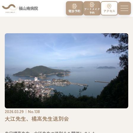
福山南病院
アートメイク
健診予約
アクセス
予約
2026.03.29｜No.138
大江先生、橘高先生送別会