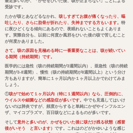
最近多いのが、「かぜをひいた後、咳が止まらない」ことによる
受診です。
たかが咳とあなどるなかれ、
咳しすぎてお腹が痛くなったり、嘔
吐したり、さらに肋骨が折れたり、失神までする方もいます。
特
に夜ひどくなる傾向にあるので、夜眠れないこともよくありま
す。実際自分も、以前に何度か風邪をひいた後の咳で苦しむこと
が何度かありました。
さて、咳の原因を見極める時に一番重要なことは、咳が続いてい
る期間（持続期間）です。
医学的には急性（咳の持続期間が3週間以内）、亜急性（咳の持続
期間が3-8週間）、慢性（咳の持続期間が8週間以上）という分け
方もありますが、簡単に１ヶ月以内か１ヶ月以上かでわけてみま
しょう。
①
咳がで始めて１ヶ月以内（特に１週間以内）なら、圧倒的に、
ウイルスや細菌などの感染症が多いです。
中でも見逃してはいけ
ないのは肺炎ですが、頻度からすると単純にかぜやインフルエン
ザ、マイコプラズマ、百日咳などによるものが多いです。
そして
意外と多いのが、かぜをひいた後に咳だけ残る状態（感冒
後がいそう と言います）
です。これはのどがかゆいような感じ