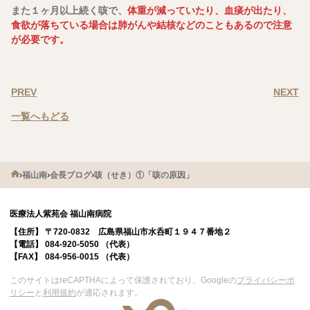
また１ヶ月以上続く咳で、
体重が減っていたり、血痰が出たり、
食欲が落ちている場合は肺がんや結核などのこともあるので注意
が必要です。
PREV
NEXT
一覧へもどる
›
福山南
›
会長ブログ
›
咳（せき）①「咳の原因」
医療法人紫苑会 福山南病院
【住所】
〒720-0832 広島県福山市水呑町１９４７番地２
【電話】
084-920-5050 （代表）
【FAX】
084-956-0015 （代表）
このサイトはreCAPTHAによって保護されており、Googleの
プライバシーポ
リシー
と
利用規約
が適応されます。