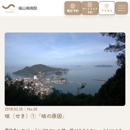
福山南病院
アートメイク
健診予約
アクセス
予約
2018.02.25｜No.26
咳（せき）①「咳の原因」