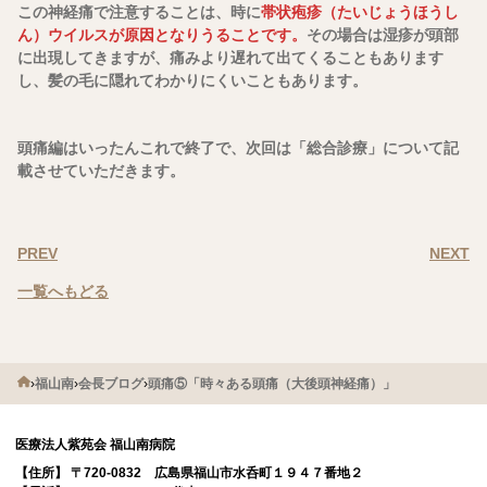
この神経痛で注意することは、時に
帯状疱疹（たいじょうほうし
ん）ウイルスが原因となりうることです。
その場合は湿疹が頭部
に出現してきますが、痛みより遅れて出てくることもあります
し、髪の毛に隠れてわかりにくいこともあります。
頭痛編はいったんこれで終了で、次回は「総合診療」について記
載させていただきます。
PREV
NEXT
一覧へもどる
›
福山南
›
会長ブログ
›
頭痛⑤「時々ある頭痛（大後頭神経痛）」
医療法人紫苑会 福山南病院
【住所】
〒720-0832 広島県福山市水呑町１９４７番地２