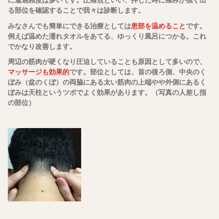
に遭遇頻度は多いです。圧痛点といい、押した時に痛みが強く出
る部位を確認することで我々は診断します。
みなさんでも簡単にできる治療としては
患部を温めること
です。
例えば温めた濡れタオルをあてる、ゆっくり風呂につかる。これ
でかなり改善します。
周辺の筋肉が硬くなり圧迫していることも原因として多いので、
マッサージも効果的
です。部位としては、首の後ろ側、中央のく
ぼみ（盆のくぼ）の両脇にある太い筋肉の上端やや外側にあるく
ぼみは天柱というツボでよく効果があります。（写真の人差し指
の部位）