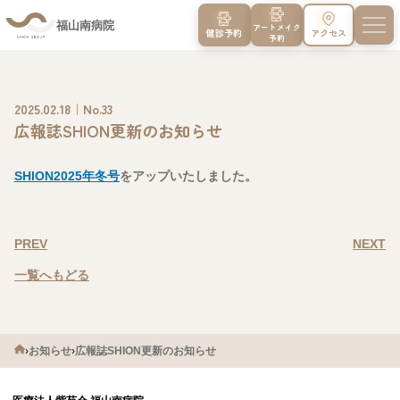
福山南病院
アートメイク
健診予約
アクセス
予約
2025.02.18｜No.33
広報誌SHION更新のお知らせ
SHION2025年冬号
をアップいたしました。
PREV
NEXT
一覧へもどる
›
お知らせ
›
広報誌SHION更新のお知らせ