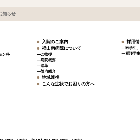
お知らせ
入院のご案内
採用情
福山南病院について
―医学生
―看護学
ョン科
―ご挨拶
―病院概要
―沿革
―院内紹介
地域連携
こんな症状でお困りの方へ