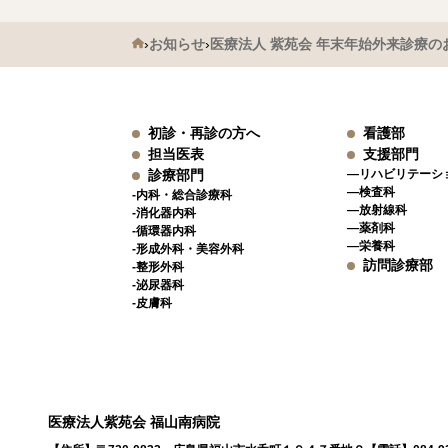
›
お知らせ
›
医療法人 紫苑会 年末年始外来診療の
初診・再診の方へ
看護部
担当医表
支援部門
診療部門
―リハビリテーシ
―検査科
-内科・総合診療科
―放射線科
-消化器内科
―薬剤科
-循環器内科
―栄養科
-形成外科・美容外科
訪問診療部
-整形外科
-泌尿器科
-皮膚科
医療法人紫苑会 福山南病院